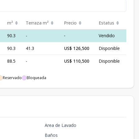
m²
Terraza
m²
Precio
Estatus
90.3
-
-
Vendido
90.3
41.3
US$ 126,500
Disponible
88.5
-
US$ 110,500
Disponible
Reservado
Bloqueada
Area de Lavado
Baños