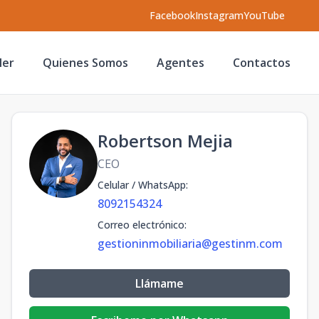
Facebook
Instagram
YouTube
ler
Quienes Somos
Agentes
Contactos
Robertson Mejia
CEO
Celular / WhatsApp
:
8092154324
Correo electrónico
:
gestioninmobiliaria@gestinm.com
Llámame