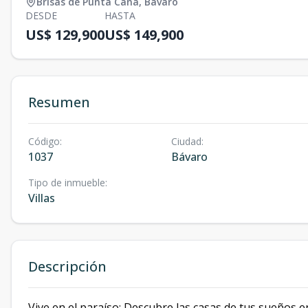
Brisas de Punta Cana
,
Bávaro
DESDE
HASTA
US$ 129,900
US$ 149,900
Resumen
Código
:
Ciudad
:
1037
Bávaro
Tipo de inmueble
:
Villas
Descripción
Vive en el paraíso: Descubre las casas de tus sueños e