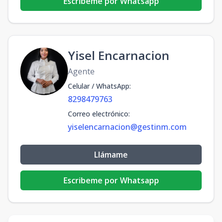
Escribeme por Whatsapp
Yisel Encarnacion
Agente
Celular / WhatsApp
:
8298479763
Correo electrónico
:
yiselencarnacion@gestinm.com
Llámame
Escribeme por Whatsapp