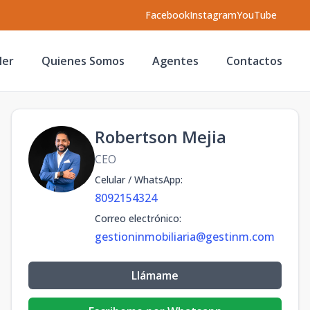
Facebook
Instagram
YouTube
ler
Quienes Somos
Agentes
Contactos
Robertson Mejia
CEO
Celular / WhatsApp
:
8092154324
Correo electrónico
:
gestioninmobiliaria@gestinm.com
Llámame