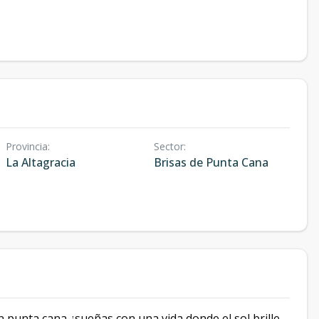
Provincia
:
Sector
:
La Altagracia
Brisas de Punta Cana
n punta cana ¿sueñas con una vida donde el sol brille