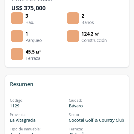
US$ 375,000
3
2
Hab.
Baños
1
124.2
M²
Parqueo
Construcción
45.5
M²
Terraza
Resumen
Código
:
Ciudad
:
1129
Bávaro
Provincia
:
Sector
:
La Altagracia
Cocotal Golf & Country Club
Tipo de inmueble
:
Terraza
: