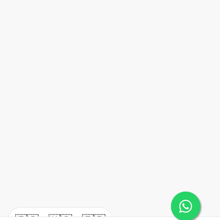
🇪🇸
🇺🇸
🇫🇷