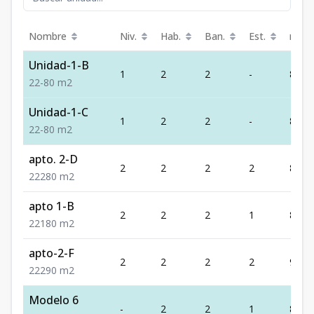
Nombre
Niv.
Hab.
Ban.
Est.
m²
Unidad-1-B
1
2
2
-
80
2
2
-
80
m2
Unidad-1-C
1
2
2
-
80
2
2
-
80
m2
apto. 2-D
2
2
2
2
80
2
2
2
80
m2
apto 1-B
2
2
2
1
80
2
2
1
80
m2
apto-2-F
2
2
2
2
90
2
2
2
90
m2
Modelo 6
-
2
2
1
80