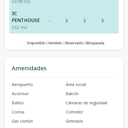
2
2
1
80
m2
3C
PENTHOUSE
-
2
2
2
-
2
2
2
-
m2
Disponible
Vendido
Reservado
Bloqueada
Amenidades
Aeropuerto
Área social
Ascensor
Balcón
Baños
Cámaras de seguridad
Cocina
Comedor
Gas común
Gimnasio