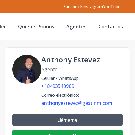
Facebook
Instagram
YouTube
ler
Quienes Somos
Agentes
Contactos
Anthony Estevez
Agente
Celular / WhatsApp
:
+18493540909
Correo electrónico
:
anthonyestevez@gestinm.com
Llámame