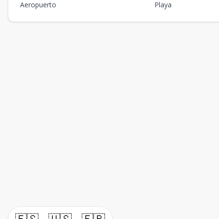
Aeropuerto
Playa
🇪🇸
🇺🇸
🇫🇷