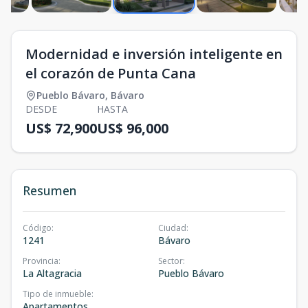
Modernidad e inversión inteligente en
el corazón de Punta Cana
Pueblo Bávaro
,
Bávaro
DESDE
HASTA
US$ 72,900
US$ 96,000
Resumen
Código
:
Ciudad
:
1241
Bávaro
Provincia
:
Sector
:
La Altagracia
Pueblo Bávaro
Tipo de inmueble
:
Apartamentos