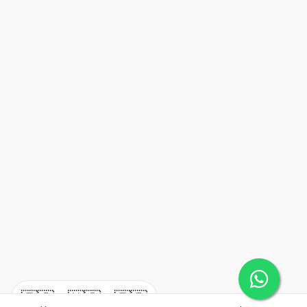
🇪🇸
🇺🇸
🇫🇷