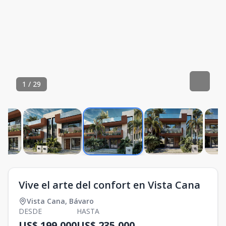
1
/
29
Vive el arte del confort en Vista Cana
Vista Cana
,
Bávaro
DESDE
HASTA
US$ 199,000
US$ 235,000