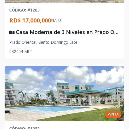
CÓDIGO
: #
1283
RD$ 17,000,000
VENTA
🏡 Casa Moderna de 3 Niveles en Prado Oriental con Terminaciones de Lujo
Prado Oriental
,
Santo Domingo Este
4
3
2
404
Mt2
VENTA
CÓDIGO
: #
1282