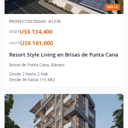
VENTA
PROYECTO
CÓDIGO
: #
1278
US$ 134,400
DESDE
US$ 161,000
HASTA
Resort Style Living en Brisas de Punta Cana
Brisas de Punta Cana
,
Bávaro
Desde
2
hasta
2
Hab.
Desde
96
hasta
115
Mt2