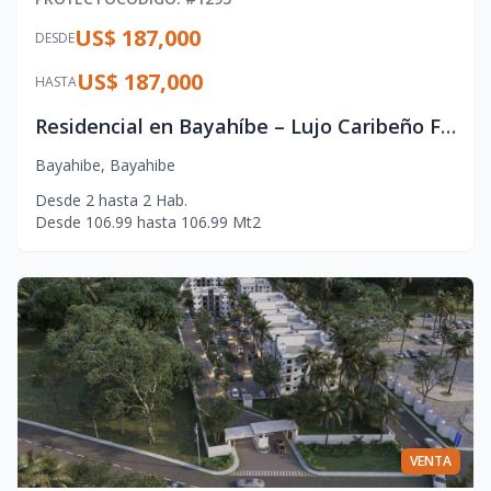
US$ 187,000
DESDE
US$ 187,000
HASTA
Residencial en Bayahíbe – Lujo Caribeño Frente al Mar
Bayahibe
,
Bayahibe
Desde
2
hasta
2
Hab.
Desde
106.99
hasta
106.99
Mt2
VENTA