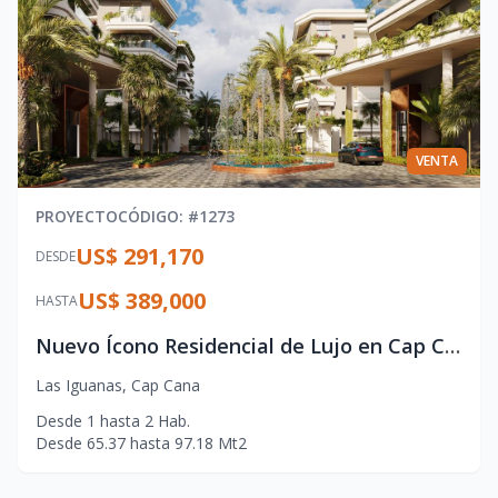
VENTA
PROYECTO
CÓDIGO
: #
1273
US$ 291,170
DESDE
US$ 389,000
HASTA
Nuevo Ícono Residencial de Lujo en Cap Cana con Vistas al Caribe
Las Iguanas
,
Cap Cana
Desde
1
hasta
2
Hab.
Desde
65.37
hasta
97.18
Mt2