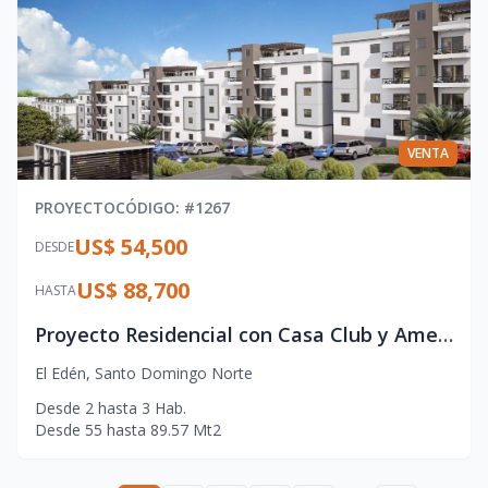
VENTA
PROYECTO
CÓDIGO
: #
1267
US$ 54,500
DESDE
US$ 88,700
HASTA
Proyecto Residencial con Casa Club y Amenidades Exclusivas – Ideal para Vivir o Invertir
El Edén
,
Santo Domingo Norte
Desde
2
hasta
3
Hab.
Desde
55
hasta
89.57
Mt2