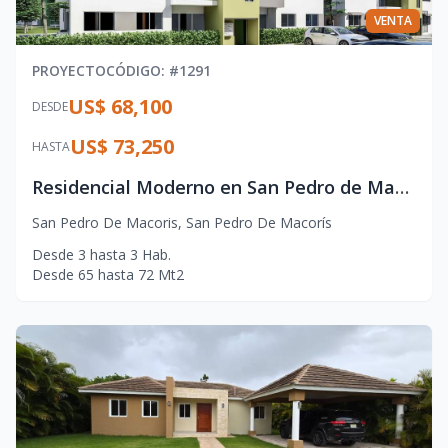
VENTA
PROYECTO
CÓDIGO
: #
1291
US$ 68,100
DESDE
US$ 73,250
HASTA
Residencial Moderno en San Pedro de Macorís – Confort y Accesibilidad
San Pedro De Macoris
,
San Pedro De Macorís
Desde
3
hasta
3
Hab.
Desde
65
hasta
72
Mt2