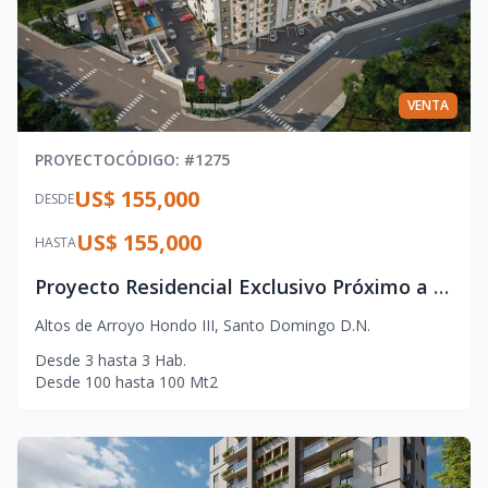
VENTA
PROYECTO
CÓDIGO
: #
1275
US$ 155,000
DESDE
US$ 155,000
HASTA
Proyecto Residencial Exclusivo Próximo a la Embajada de EE. UU.
Altos de Arroyo Hondo III
,
Santo Domingo D.N.
Desde
3
hasta
3
Hab.
Desde
100
hasta
100
Mt2