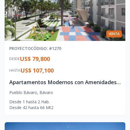
VENTA
PROYECTO
CÓDIGO
: #
1270
US$ 79,800
DESDE
US$ 107,100
HASTA
Apartamentos Modernos con Amenidades Tipo Resort en Punta Cana
Pueblo Bávaro
,
Bávaro
Desde
1
hasta
2
Hab.
Desde
42
hasta
66
Mt2