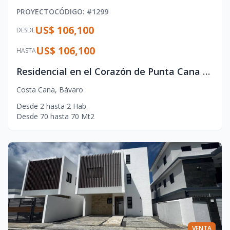
PROYECTO
CÓDIGO
: #
1299
US$ 106,100
DESDE
US$ 106,100
HASTA
Residencial en el Corazón de Punta Cana – Vida Moderna y Ubicación Premium
Costa Cana
,
Bávaro
Desde
2
hasta
2
Hab.
Desde
70
hasta
70
Mt2
VENTA