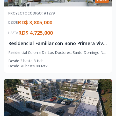
VENTA
PROYECTO
CÓDIGO
: #
1279
RD$ 3,805,000
DESDE
RD$ 4,725,000
HASTA
Residencial Familiar con Bono Primera Vivienda en Santo Domingo Norte
Residencial Colonia De Los Doctores
,
Santo Domingo Norte
Desde
2
hasta
3
Hab.
Desde
70
hasta
88
Mt2