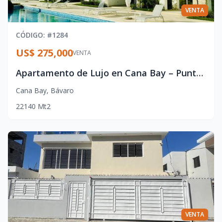
VENTA
CÓDIGO
: #
1284
US$ 275,000
VENTA
Apartamento de Lujo en Cana Bay – Punta Cana con Vista al Golf
Cana Bay
,
Bávaro
2
2
140
Mt2
VENTA