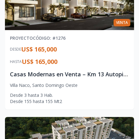
VENTA
PROYECTO
CÓDIGO
: #
1276
US$ 165,000
DESDE
US$ 165,000
HASTA
Casas Modernas en Venta – Km 13 Autopista Duarte
Villa Naco
,
Santo Domingo Oeste
Desde
3
hasta
3
Hab.
Desde
155
hasta
155
Mt2