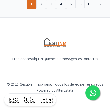
1
2
3
4
5
10
More pages
Propiedades
Alquiler
Quienes Somos
Agentes
Contactos
Facebook
Instagram
YouTube
©
2026
Gestión inmobiliaria
,
Todos los derechos reservados
Powered by
AlterEstate
🇪🇸
🇺🇸
🇫🇷