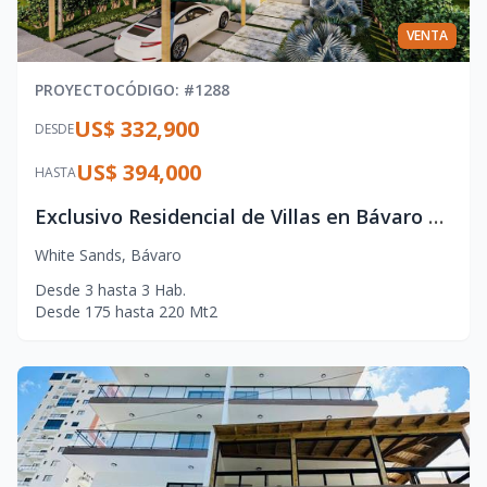
VENTA
PROYECTO
CÓDIGO
: #
1288
US$ 332,900
DESDE
US$ 394,000
HASTA
Exclusivo Residencial de Villas en Bávaro con Acceso Privado a Playa
White Sands
,
Bávaro
Desde
3
hasta
3
Hab.
Desde
175
hasta
220
Mt2