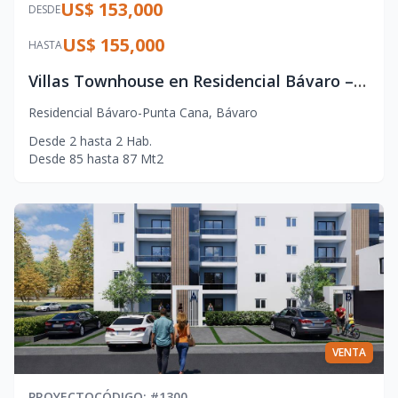
US$ 153,000
DESDE
US$ 155,000
HASTA
Villas Townhouse en Residencial Bávaro – Punta Cana con Jacuzzi y Terraza
Residencial Bávaro-Punta Cana
,
Bávaro
Desde
2
hasta
2
Hab.
Desde
85
hasta
87
Mt2
VENTA
PROYECTO
CÓDIGO
: #
1300