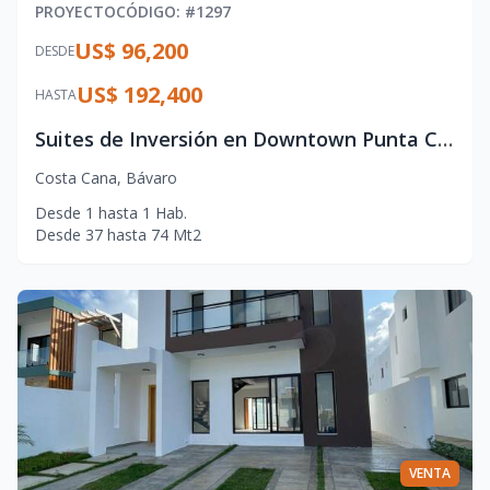
PROYECTO
CÓDIGO
: #
1297
US$ 96,200
DESDE
US$ 192,400
HASTA
Suites de Inversión en Downtown Punta Cana – Rentabilidad y Lujo
Costa Cana
,
Bávaro
Desde
1
hasta
1
Hab.
Desde
37
hasta
74
Mt2
VENTA