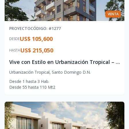
VENTA
PROYECTO
CÓDIGO
: #
1277
US$ 105,600
DESDE
US$ 215,050
HASTA
Vive con Estilo en Urbanización Tropical – Proyecto Residencial de Alto Nivel
Urbanización Tropical
,
Santo Domingo D.N.
Desde
1
hasta
3
Hab.
Desde
55
hasta
110
Mt2