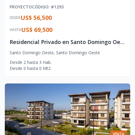
PROYECTO
CÓDIGO
: #
1293
US$ 56,500
DESDE
US$ 69,500
HASTA
Residencial Privado en Santo Domingo Oeste – Confort y Vida Familiar
Santo Domingo Oeste
,
Santo Domingo Oeste
Desde
2
hasta
3
Hab.
Desde
0
hasta
0
Mt2
VENTA