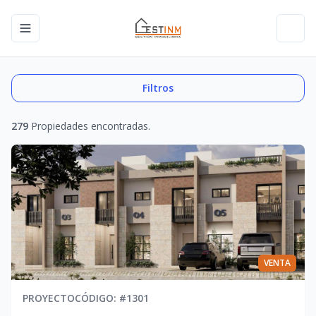
Toggle navigation menu
Toggl
Filtros
279
Propiedades encontradas.
VENTA
PROYECTO
CÓDIGO
: #
1301