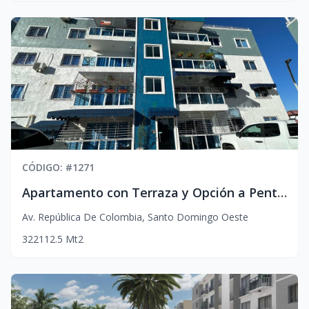
CÓDIGO
: #
1271
Apartamento con Terraza y Opción a Penthouse en Av. República de Colombia
Av. República De Colombia
,
Santo Domingo Oeste
3
2
2
112.5
Mt2