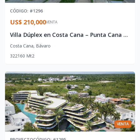
CÓDIGO
: #
1296
US$ 210,000
VENTA
Villa Dúplex en Costa Cana – Punta Cana con Piscina Privada
Costa Cana
,
Bávaro
3
2
2
160
Mt2
VENTA
PROYECTO
CÓDIGO
: #
1295