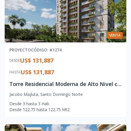
VENTA
PROYECTO
CÓDIGO
: #
1274
US$ 131,887
DESDE
US$ 131,887
HASTA
Torre Residencial Moderna de Alto Nivel con Amenidades Premium
Jacobo Majluta
,
Santo Domingo Norte
Desde
3
hasta
3
Hab.
Desde
122.75
hasta
122.75
Mt2