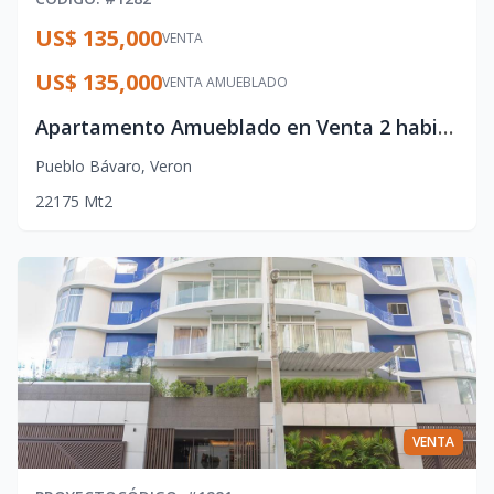
US$ 135,000
VENTA
US$ 135,000
VENTA AMUEBLADO
Apartamento Amueblado en Venta 2 habitaciones, Punta Cana
Pueblo Bávaro
,
Veron
2
2
1
75
Mt2
VENTA