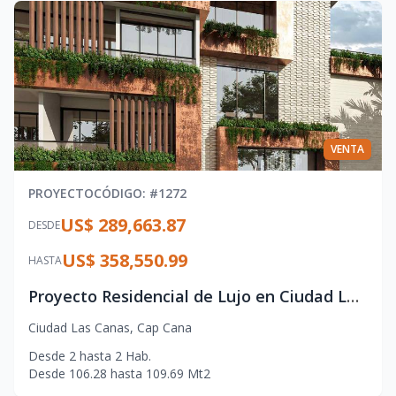
VENTA
PROYECTO
CÓDIGO
: #
1272
US$ 289,663.87
DESDE
US$ 358,550.99
HASTA
Proyecto Residencial de Lujo en Ciudad Las Canas – Cap Cana
Ciudad Las Canas
,
Cap Cana
Desde
2
hasta
2
Hab.
Desde
106.28
hasta
109.69
Mt2