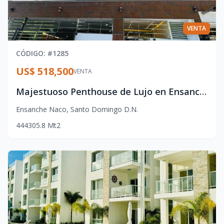
VENTA
CÓDIGO
: #
1285
US$ 518,500
VENTA
Majestuoso Penthouse de Lujo en Ensanche Naco – Santo Domingo DN
Ensanche Naco
,
Santo Domingo D.N.
4
4
4
305.8
Mt2