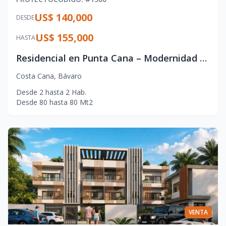
US$ 140,000
DESDE
US$ 155,000
HASTA
Residencial en Punta Cana – Modernidad y Ubicación Estratégica
Costa Cana
,
Bávaro
Desde
2
hasta
2
Hab.
Desde
80
hasta
80
Mt2
VENTA