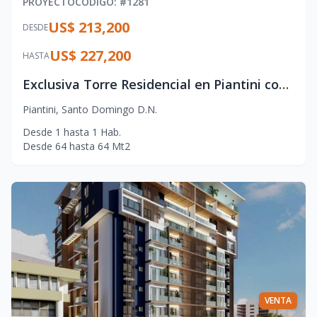
PROYECTO
CÓDIGO
: #
1281
US$ 213,200
DESDE
US$ 227,200
HASTA
Exclusiva Torre Residencial en Piantini con Amenidades de Lujo
Piantini
,
Santo Domingo D.N.
Desde
1
hasta
1
Hab.
Desde
64
hasta
64
Mt2
VENTA