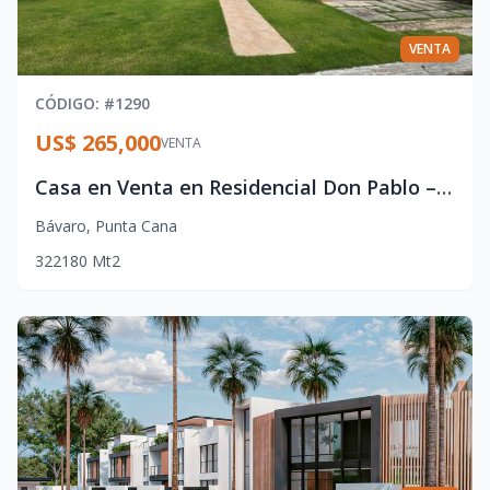
VENTA
CÓDIGO
: #
1290
US$ 265,000
VENTA
Casa en Venta en Residencial Don Pablo – Punta Cana
Bávaro
,
Punta Cana
3
2
2
180
Mt2