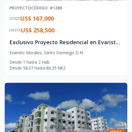
PROYECTO
CÓDIGO
: #
1280
US$ 167,000
DESDE
US$ 258,500
HASTA
Exclusivo Proyecto Residencial en Evaristo Morales con Amenidades Premium
Evaristo Morales
,
Santo Domingo D.N.
Desde
1
hasta
2
Hab.
Desde
58.07
hasta
86.35
Mt2