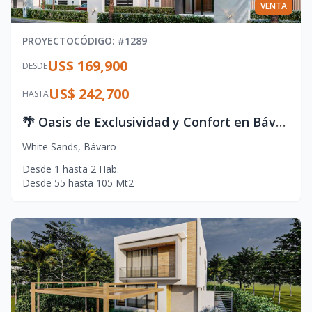
VENTA
PROYECTO
CÓDIGO
: #
1289
US$ 169,900
DESDE
US$ 242,700
HASTA
🌴 Oasis de Exclusividad y Confort en Bávaro – Punta Cana
White Sands
,
Bávaro
Desde
1
hasta
2
Hab.
Desde
55
hasta
105
Mt2