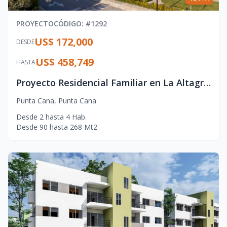
PROYECTO
CÓDIGO
: #
1292
US$ 172,000
DESDE
US$ 458,749
HASTA
Proyecto Residencial Familiar en La Altagracia – Estilo de Vida Caribeño
Punta Cana
,
Punta Cana
Desde
2
hasta
4
Hab.
Desde
90
hasta
268
Mt2