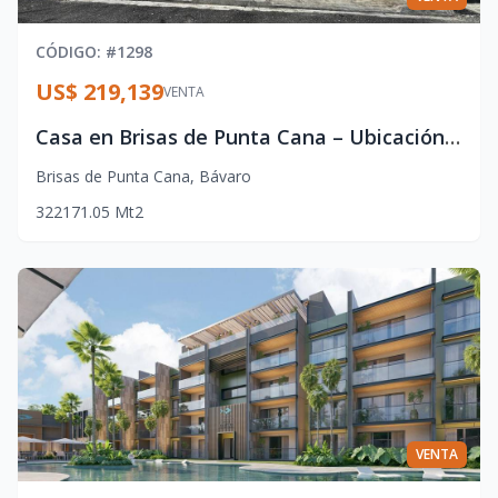
CÓDIGO
: #
1298
US$ 219,139
VENTA
Casa en Brisas de Punta Cana – Ubicación Estratégica y Confort
Brisas de Punta Cana
,
Bávaro
3
2
2
171.05
Mt2
VENTA